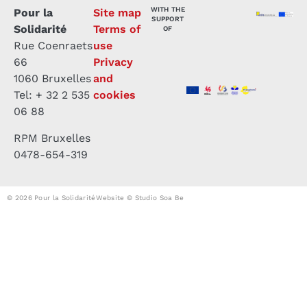
WITH THE
Pour la
Site map
SUPPORT
Solidarité
Terms of
OF
Rue Coenraets
use
66
Privacy
1060 Bruxelles
and
Tel: + 32 2 535
cookies
06 88
RPM Bruxelles
0478-654-319
© 2026 Pour la Solidarité
Website © Studio Soa Be