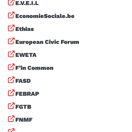
E.V.E.I.L
EconomieSociale.be
Ethias
European Civic Forum
EWETA
F’in Common
FASD
FEBRAP
FGTB
FNMF