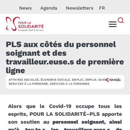
News
Agenda
Newsletters
FR
PLS aux côtés du personnel
soignant et des
travailleur.euse.s de première
ligne
AFFAIRES SOCIALES
,
ÉCONOMIE SOCIALE
,
EMPLOI
,
EMPLOI
,
SANTÉ
,
Partager
SANTÉ
,
ACTUALITÉ
SERVICES À LA PERSONNE
,
SERVICES À LA PERSONNE
Alors que le Covid-19 occupe tous les
esprits, POUR LA SOLIDARITÉ–PLS apporte
son soutien au
personnel soignant, ainsi
qu’à tou.te.s les travailleur.euse.s de