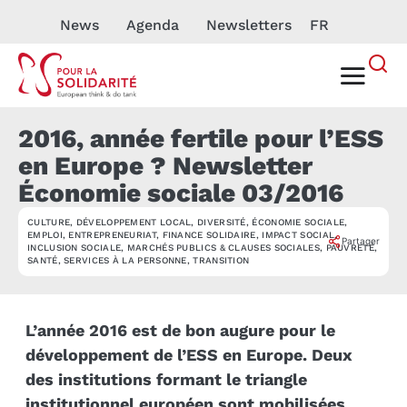
News
Agenda
Newsletters
FR
2016, année fertile pour l’ESS
en Europe ? Newsletter
Économie sociale 03/2016
CULTURE
,
DÉVELOPPEMENT LOCAL
,
DIVERSITÉ
,
ÉCONOMIE SOCIALE
,
NEWSLETTER
EMPLOI
,
ENTREPRENEURIAT
,
FINANCE SOLIDAIRE
,
IMPACT SOCIAL
,
Partager
INCLUSION SOCIALE
,
MARCHÉS PUBLICS & CLAUSES SOCIALES
,
PAUVRETÉ
,
SANTÉ
,
SERVICES À LA PERSONNE
,
TRANSITION
L’année 2016 est de bon augure pour le
développement de l’ESS en Europe. Deux
des institutions formant le triangle
institutionnel européen sont mobilisées