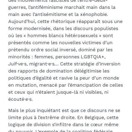
des mouvements fascistes de l’entre-deux-
guerres, l’antiféminisme marchait main dans la
main avec l’antisémitisme et la xénophobie.
Aujourd’hui, cette rhétorique réapparaît sous une
forme modernisée, dans les discours populistes
où les « hommes blancs hétérosexuels » sont
présentés comme les nouvelles victimes d’un
prétendu ordre social inversé, dominé par les
minorités : femmes, personnes LGBTQIA+,
Juif·ve·s, migrant·e·s… Cette stratégie d’inversion
des rapports de domination délégitimise les
politiques d’égalité et ravive la peur d’un monde
en mutation, menacé par l’émancipation de celles
et ceux qui n’étaient jusque-là ni visibles, ni
écouté·e·s.
Mais le plus inquiétant est que ce discours ne se
limite plus à l’extrême droite. En Belgique, cette
logique de division s’infiltre dans le cœur même
du pouvoir. L’exemple de la coalition fédérale