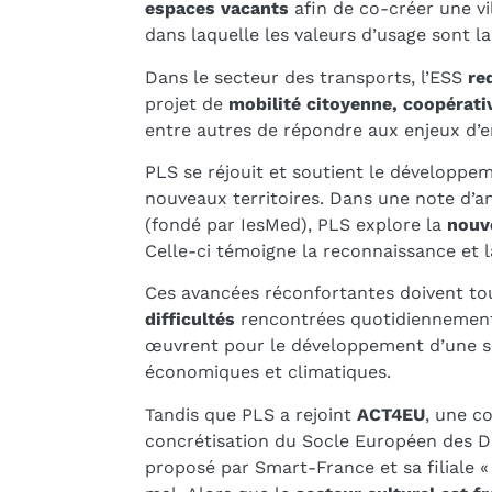
espaces vacants
afin de co-créer une vil
dans laquelle les valeurs d’usage sont la 
Dans le secteur des transports, l’ESS
re
projet de
mobilité citoyenne, coopérati
entre autres de répondre aux enjeux d’e
PLS se réjouit et soutient le développe
nouveaux territoires. Dans une note d’a
(fondé par IesMed), PLS explore la
nouve
Celle-ci témoigne la reconnaissance et 
Ces avancées réconfortantes doivent to
difficultés
rencontrées quotidiennement p
œuvrent pour le développement d’une so
économiques et climatiques.
Tandis que PLS a rejoint
ACT4EU
, une co
concrétisation du Socle Européen des Dr
proposé par Smart-France et sa filiale «