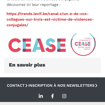
découvrez ici leur reportage :
https://trends.levif.be/canal-z/un-e-de-vos-
collegues-sur-trois-est-victime-de-violences-
conjugales/
En savoir plus
CONTACT
INSCRIPTION À NOS NEWSLETTERS