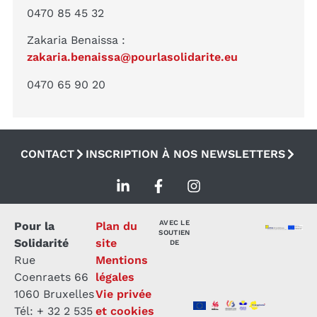
0470 85 45 32
Zakaria Benaissa :
zakaria.benaissa@pourlasolidarite.eu
0470 65 90 20
CONTACT
INSCRIPTION À NOS NEWSLETTERS
AVEC LE
Pour la
Plan du
SOUTIEN
Solidarité
site
DE
Rue
Mentions
Coenraets 66
légales
1060 Bruxelles
Vie privée
Tél: + 32 2 535
et cookies