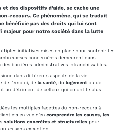
 et des dispositifs d’aide, se cache une
non-recours. Ce phénomène, qui se traduit
ne bénéficie pas des droits qui lui sont
i majeur pour notre société dans la lutte
ultiples initiatives mises en place pour soutenir les
 nombreux⋅ses concerné·e·s demeurent dans
à des barrières administratives infranchissables.
nsinué dans différents aspects de la vie
e de l’emploi, de
la santé
, du
logement
ou de
ent au détriment de celleux qui en ont le plus
rdées les multiples facettes du non-recours à
diant·e⋅s en vue d’en
comprendre les causes, les
es
solutions concrètes et structurelles
pour
 toutes sans exception.