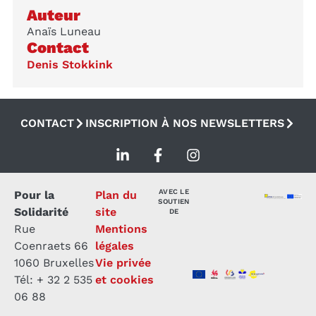
Auteur
Anaïs Luneau
Contact
Denis Stokkink
CONTACT
INSCRIPTION À NOS NEWSLETTERS
AVEC LE
Pour la
Plan du
SOUTIEN
Solidarité
site
DE
Rue
Mentions
Coenraets 66
légales
1060 Bruxelles
Vie privée
Tél: + 32 2 535
et cookies
06 88