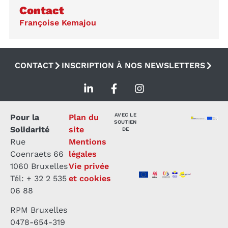
Contact
Françoise Kemajou
CONTACT
INSCRIPTION À NOS NEWSLETTERS
AVEC LE
Pour la
Plan du
SOUTIEN
Solidarité
site
DE
Rue
Mentions
Coenraets 66
légales
1060 Bruxelles
Vie privée
Tél: + 32 2 535
et cookies
06 88
RPM Bruxelles
0478-654-319