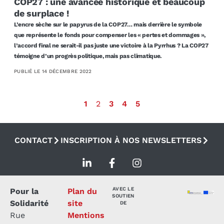
COP27 : une avancée historique et beaucoup
de surplace !
L’encre sèche sur le papyrus de la COP27… mais derrière le symbole
que représente le fonds pour compenser les « pertes et dommages »,
l’accord final ne serait-il pas juste une victoire à la Pyrrhus ? La COP27
témoigne d’un progrès politique, mais pas climatique.
PUBLIÉ LE
14 DÉCEMBRE 2022
1
2
3
4
5
CONTACT
INSCRIPTION À NOS NEWSLETTERS
AVEC LE
Pour la
Plan du
SOUTIEN
Solidarité
site
DE
Rue
Mentions